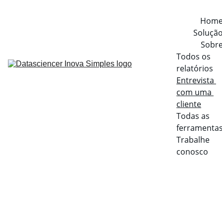
Hom
Soluçã
Sobr
Todos os 
relatórios
Entrevista 
com uma 
cliente
Todas as 
ferramenta
Trabalhe 
conosco