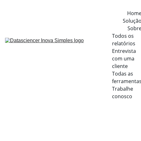
Hom
Soluçã
Sobr
Todos os 
relatórios
Entrevista 
com uma 
cliente
Todas as 
ferramenta
Trabalhe 
conosco